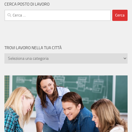
CERCA POSTO DI LAVORO
Ricerca
per:
TROVI LAVORO NELLA TUA CITTÀ
Trovi
lavoro
nella
tua
città