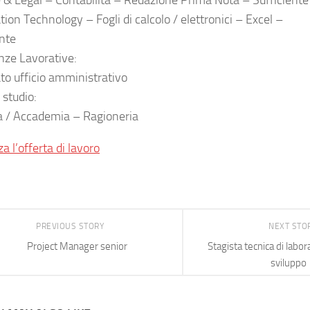
 & Legal – Contabilità – Redazione Prima Nota – Sufficiente
ion Technology – Fogli di calcolo / elettronici – Excel –
ente
nze Lavorative:
to ufficio amministrativo
i studio:
 / Accademia – Ragioneria
za l’offerta di lavoro
PREVIOUS STORY
NEXT STO
Project Manager senior
Stagista tecnica di labor
sviluppo