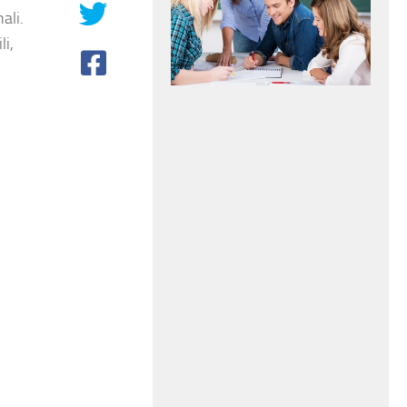
ali.
li,