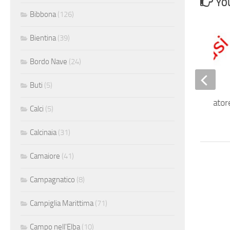
YOU
Bibbona
(126)
Bientina
(39)
Bordo Nave
(24)
Buti
(5)
Carpentiere verniciator
Calci
(5)
Calcinaia
(31)
Camaiore
(41)
Campagnatico
(8)
Campiglia Marittima
(71)
Campo nell'Elba
(10)