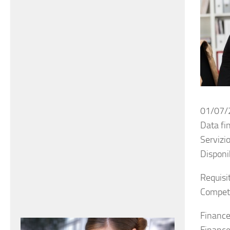
01/07/
Data fi
Servizi
Disponib
Requisit
Compet
Finance