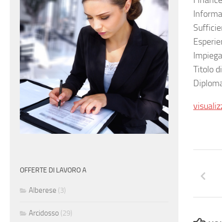
Finance
Informat
Suffici
Esperie
Impiega
Titolo d
Diploma
visualiz
OFFERTE DI LAVORO A
Alberese
(3)
Arcidosso
(29)