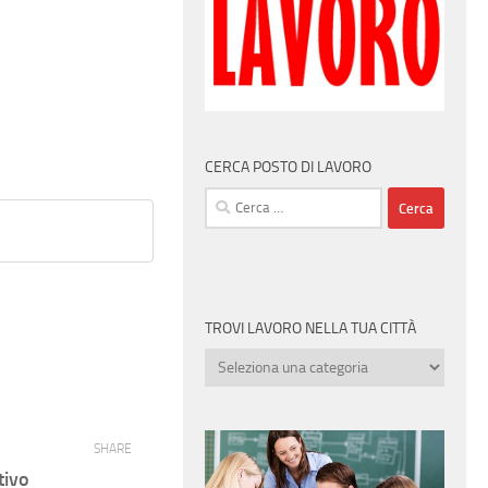
CERCA POSTO DI LAVORO
Ricerca
per:
TROVI LAVORO NELLA TUA CITTÀ
Trovi
lavoro
nella
tua
SHARE
città
tivo