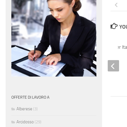
YOU
Purchasing Manager Ita
OFFERTE DI LAVORO A
Alberese
(3)
Arcidosso
(29)