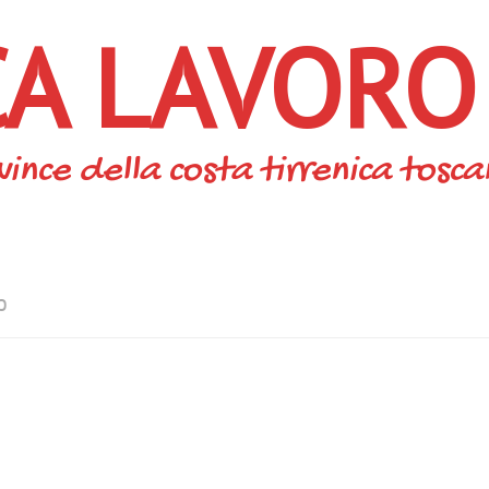
CA LAVORO
vince della costa tirrenica tosc
O