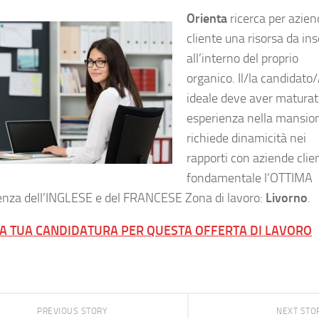
Orienta
ricerca per azie
cliente una risorsa da ins
all’interno del proprio
organico. Il/la candidato
ideale deve aver matura
esperienza nella mansion
richiede dinamicità nei
rapporti con aziende clien
fondamentale l’OTTIMA
nza dell’INGLESE e del FRANCESE Zona di lavoro:
Livorno
.
LA TUA CANDIDATURA PER QUESTA OFFERTA DI LAVORO
PREVIOUS STORY
NEXT STO