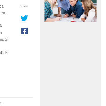
nda
SHARE
erire
/A
to
e. Si
ti. E’
RY