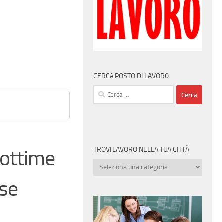
CERCA POSTO DI LAVORO
Ricerca
per:
TROVI LAVORO NELLA TUA CITTÀ
 ottime
Trovi
lavoro
ese
nella
tua
città