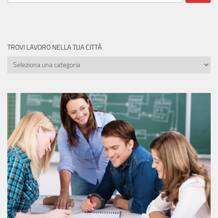
per:
TROVI LAVORO NELLA TUA CITTÀ
Trovi
lavoro
nella
tua
città