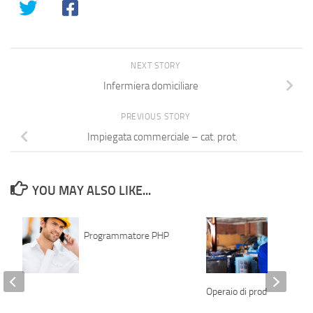
NEXT STORY
Infermiera domiciliare
PREVIOUS STORY
Impiegata commerciale – cat. prot.
YOU MAY ALSO LIKE...
Programmatore PHP
 edile
Operaio di produzione