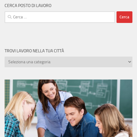
CERCA POSTO DI LAVORO
Ricerca
per:
TROVI LAVORO NELLA TUA CITTÀ
Trovi
lavoro
nella
tua
città