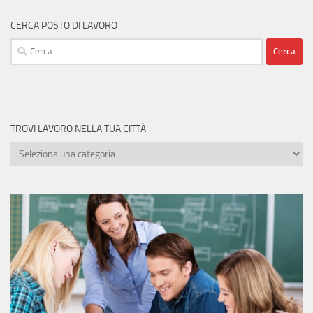
CERCA POSTO DI LAVORO
Ricerca
per:
TROVI LAVORO NELLA TUA CITTÀ
Trovi
lavoro
nella
tua
città