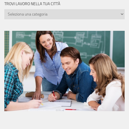
TROVI LAVORO NELLA TUA CITTÀ
Trovi
lavoro
nella
tua
città