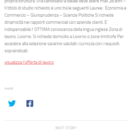
propria struttura. Il/la candidato/a ideale deve avere max 28 anni –
Il titolo di studio richiesto è uno tra le seguenti Lauree : Economia e
Commercio – Giurisprudenza – Scienze Politiche Si richiede
dinamicità nei rapporti commerciali con aziende clienti. E’
indispensabile l’ OTTIMA conoscenza della lingua inglese Zona di
lavoro: Livorno. Si richiede domicilio a Livorno o zone limitrofe Per
accedere alla selezione saranno valutati i curricula con i requisiti
sopraindicati.
visualizza l’offerta di lavoro
SHARE
NEXT STORY