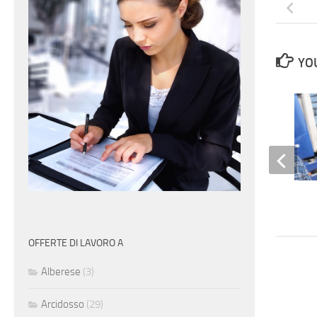
YOU
Autotrasportatore
OFFERTE DI LAVORO A
Alberese
(3)
Arcidosso
(29)