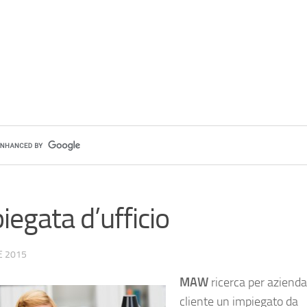
iegata d’ufficio
E 2015
MAW
ricerca per azienda
cliente un impiegato da