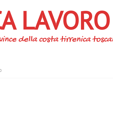
CA LAVORO
vince della costa tirrenica tosc
O