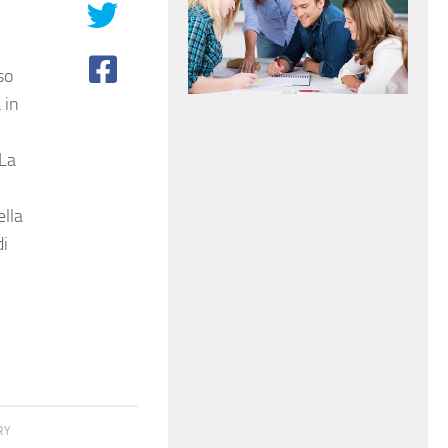
so
 in
 La
ella
di
RY