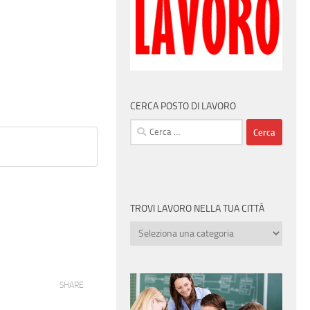
CERCA POSTO DI LAVORO
Ricerca
per:
TROVI LAVORO NELLA TUA CITTÀ
Trovi
lavoro
nella
tua
SHARE
città