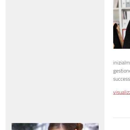
inizialm
gestione
success
visualiz