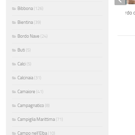
Bibbona
(126)
Addetta cassa a bordo 
traghetti
Bientina
(39)
Bordo Nave
(24)
Buti
(5)
Calci
(5)
Calcinaia
(31)
Camaiore
(41)
Campagnatico
(8)
Campiglia Marittima
(71)
Campo nell'Elba
(10)