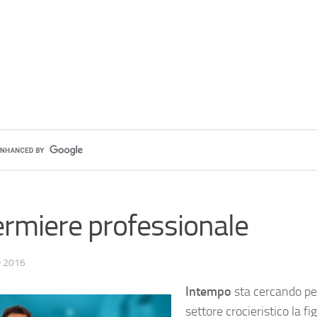
ermiere professionale
 2016
Intempo
sta cercando per
settore crocieristico la fi