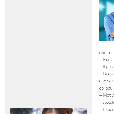
minimi:
– Iscriz
– Il po
– Buona
che sarà
colloqui
– Motiv
– Assol
– Esper