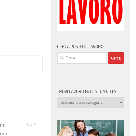
CERCA POSTO DI LAVORO
Ricerca
per:
TROVI LAVORO NELLA TUA CITTÀ
Trovi
lavoro
nella
tua
 il
SHARE
città
gura