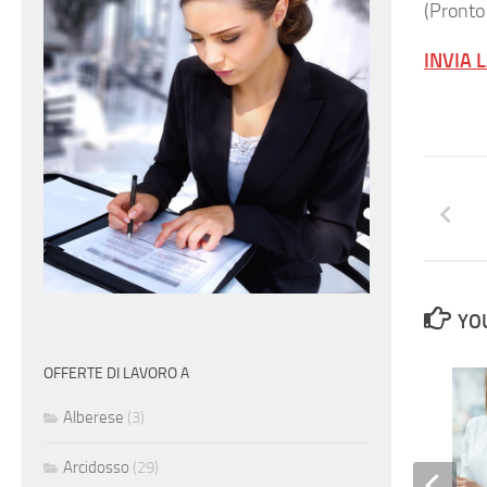
(Pronto
INVIA 
YOU
OFFERTE DI LAVORO A
Alberese
(3)
Arcidosso
(29)