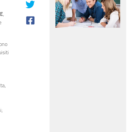
E
,
e
vono
isiti
ta,
i;