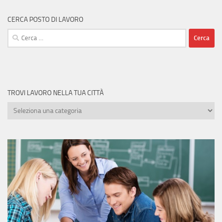
CERCA POSTO DI LAVORO
Ricerca
per:
TROVI LAVORO NELLA TUA CITTÀ
Trovi
lavoro
nella
tua
città