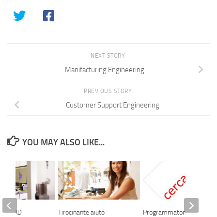
NEXT STORY
Manifacturing Engineering
PREVIOUS STORY
Customer Support Engineering
YOU MAY ALSO LIKE...
rice CAD
Tirocinante aiuto
Programmatore /