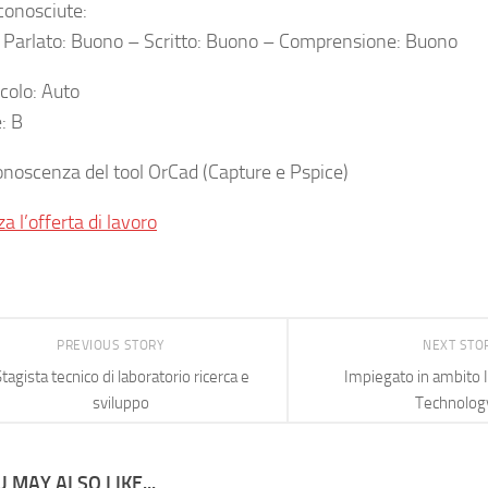
conosciute:
: Parlato: Buono – Scritto: Buono – Comprensione: Buono
icolo: Auto
: B
onoscenza del tool OrCad (Capture e Pspice)
za l’offerta di lavoro
PREVIOUS STORY
NEXT STO
tagista tecnico di laboratorio ricerca e
Impiegato in ambito 
sviluppo
Technolog
 MAY ALSO LIKE...