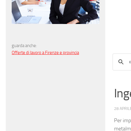
guarda anche:
Offerte di lavoro a Firenze e provincia
Ing
28 APRIL
Per imp
metalm