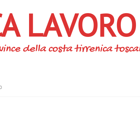
CA LAVORO
vince della costa tirrenica tosc
O