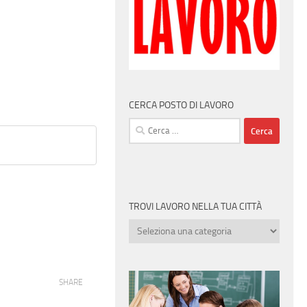
CERCA POSTO DI LAVORO
Ricerca
per:
TROVI LAVORO NELLA TUA CITTÀ
Trovi
lavoro
nella
tua
SHARE
città