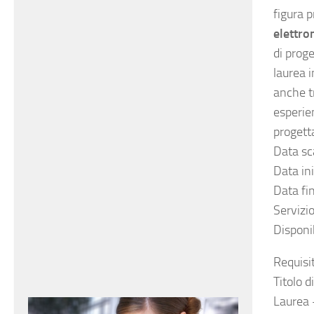
figura 
elettro
di proge
laurea i
anche t
esperie
progett
Data sc
Data in
Data fi
Servizi
Disponib
Requisit
Titolo d
Laurea 