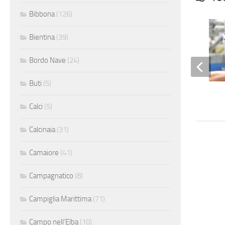
Bibbona
(126)
Bientina
(39)
Bordo Nave
(24)
Buti
(5)
Termoidraulico
Calci
(5)
Calcinaia
(31)
Camaiore
(41)
Campagnatico
(8)
Campiglia Marittima
(71)
Campo nell'Elba
(10)