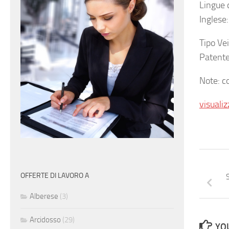
Lingue 
Inglese
Tipo Ve
Patente
Note: c
visualiz
OFFERTE DI LAVORO A
S
Alberese
(3)
Arcidosso
(29)
YOU