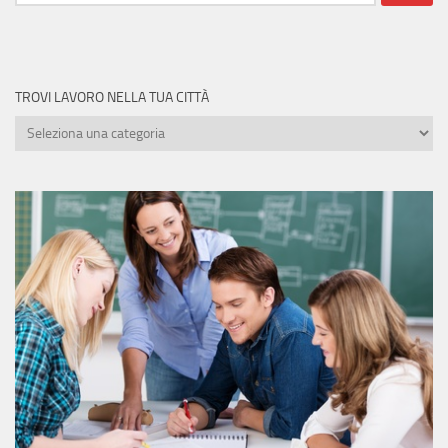
per:
TROVI LAVORO NELLA TUA CITTÀ
Trovi
lavoro
nella
tua
città