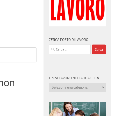
CERCA POSTO DI LAVORO
Ricerca
per:
TROVI LAVORO NELLA TUA CITTÀ
 non
Trovi
lavoro
nella
tua
città