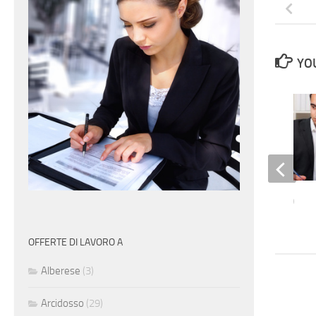
YOU
Ingegnere logistico
OFFERTE DI LAVORO A
Alberese
(3)
Arcidosso
(29)