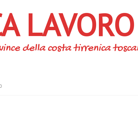
CA LAVORO
vince della costa tirrenica tosc
O