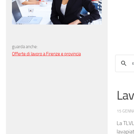
guarda anche:
Offerte di lavoro a Firenze e provincia
Lav
15 GENN
La TLVL
lavapia