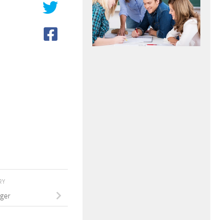
RY
ger