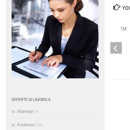
YOU
Specialista SEO / SEM
OFFERTE DI LAVORO A
Alberese
(3)
Arcidosso
(29)