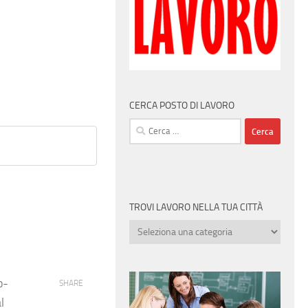
CERCA POSTO DI LAVORO
Ricerca
per:
TROVI LAVORO NELLA TUA CITTÀ
Trovi
lavoro
nella
tua
o-
SHARE
città
l