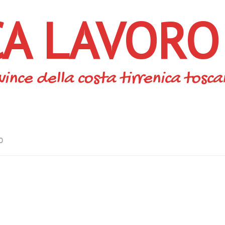
CA LAVORO
vince della costa tirrenica tosc
O