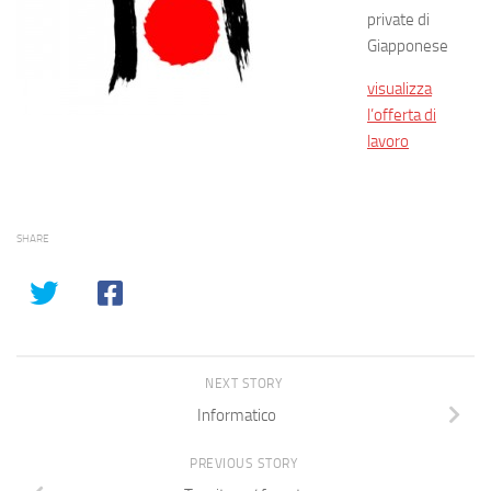
private di
Giapponese
visualizza
l’offerta di
lavoro
SHARE
NEXT STORY
Informatico
PREVIOUS STORY