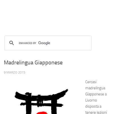
Madrelingua Giapponese
9 MARZO 2015
Cercasi
madrelingua
Giapponese a
Livorno
disposta a
tenere lezioni