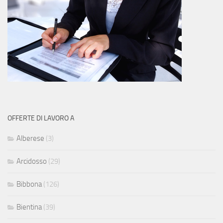
OFFERTE DI LAVORO A
Alberese
(3)
Arcidosso
(29)
Bibbona
(126)
Bientina
(39)