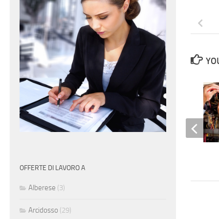
YOU
Elettricisti
OFFERTE DI LAVORO A
Alberese
(3)
Arcidosso
(29)