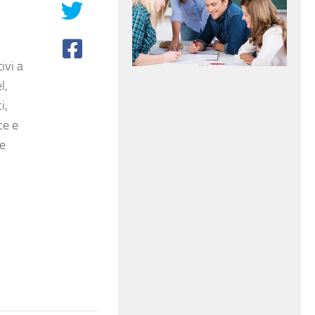
tivi a
l,
i,
ce e
 e