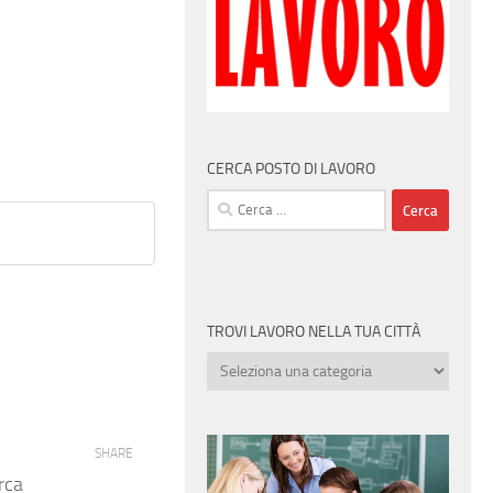
CERCA POSTO DI LAVORO
Ricerca
per:
TROVI LAVORO NELLA TUA CITTÀ
Trovi
lavoro
nella
tua
SHARE
città
rca