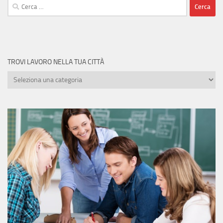
Ricerca
per:
TROVI LAVORO NELLA TUA CITTÀ
Trovi
lavoro
nella
tua
città