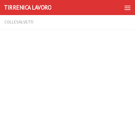
TIRRENICA LAVORO
Skip to content
COLLESALVETTI