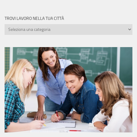
TROVI LAVORO NELLA TUA CITTÀ
Trovi
lavoro
nella
tua
città