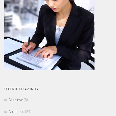
OFFERTE DI LAVORO A
Alberese
(3)
Arcidosso
(29)