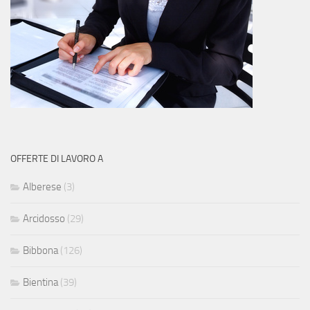
OFFERTE DI LAVORO A
Alberese
(3)
Arcidosso
(29)
Bibbona
(126)
Bientina
(39)