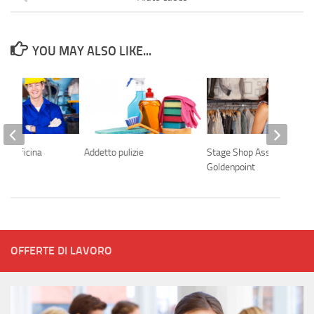
YOU MAY ALSO LIKE...
di officina
Addetto pulizie
Stage Shop Assistant
Goldenpoint
OFFERTE DI LAVORO