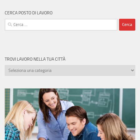
CERCA POSTO DI LAVORO
Ricerca
per:
TROVI LAVORO NELLA TUA CITTÀ
Trovi
lavoro
nella
tua
città