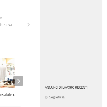
RY
strativa
ANNUNCI DI LAVORO RECENTI
nsabile di negozio
Banconista caffetteria/gelateria
Segretaria