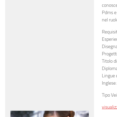
conosc
Pdms e 
nel ruol
Requisit
Esperie
Disegn
Progett
Titolo d
Diploma
Lingue 
Inglese
Tipo Ve
visualiz