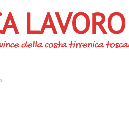
CA LAVORO
vince della costa tirrenica tosc
O