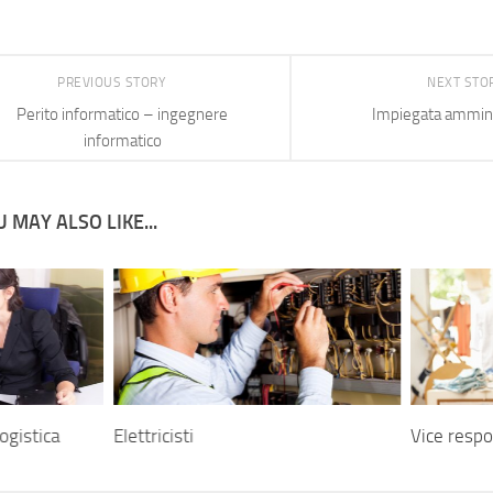
PREVIOUS STORY
NEXT STO
Perito informatico – ingegnere
Impiegata ammini
informatico
 MAY ALSO LIKE...
ogistica
Elettricisti
Vice respo