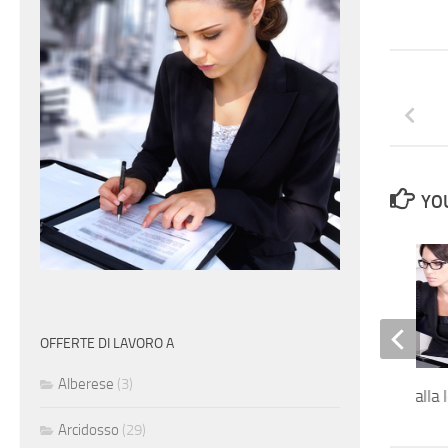
YOU
OFFERTE DI LAVORO A
Alberese
(3)
Impiegata addetto alla l
Arcidosso
(29)