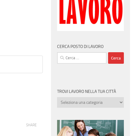
CERCA POSTO DI LAVORO
Ricerca
per:
TROVI LAVORO NELLA TUA CITTÀ
Trovi
lavoro
nella
tua
SHARE
città