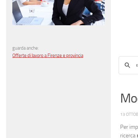
guarda anche:
Offerte di lavoro a Firenze e provincia
Mod
13 OTTO
Per imp
ricerca