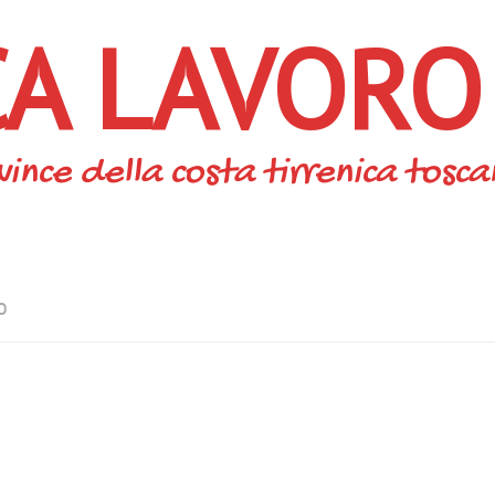
CA LAVORO
vince della costa tirrenica tosc
O