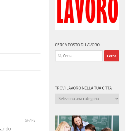
CERCA POSTO DI LAVORO
Ricerca
per:
TROVI LAVORO NELLA TUA CITTÀ
Trovi
lavoro
nella
tua
SHARE
città
cando