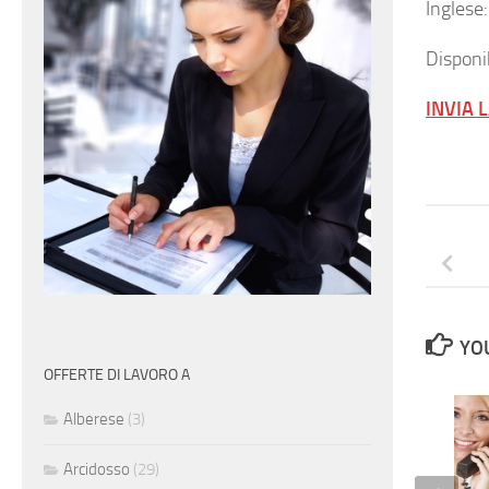
Inglese
Disponib
INVIA 
YOU
OFFERTE DI LAVORO A
Alberese
(3)
Arcidosso
(29)