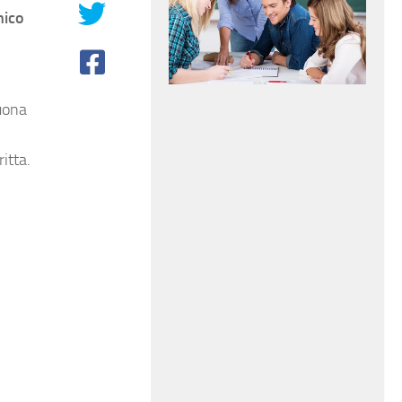
nico
buona
itta.