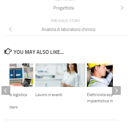
Progettista
PREVIOUS STORY
Analista di laboratorio chimico
YOU MAY ALSO LIKE...
ufficio logistica
Lavoro in eventi
Elettricista esperto in
fice
impiantistica industriale
ale estero