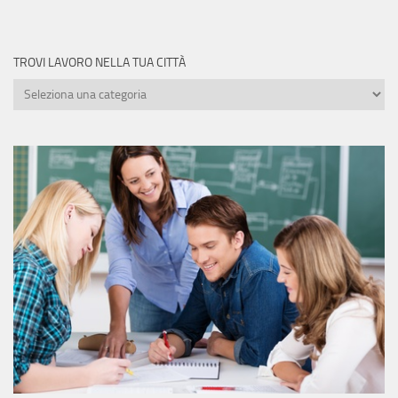
TROVI LAVORO NELLA TUA CITTÀ
Trovi
lavoro
nella
tua
città