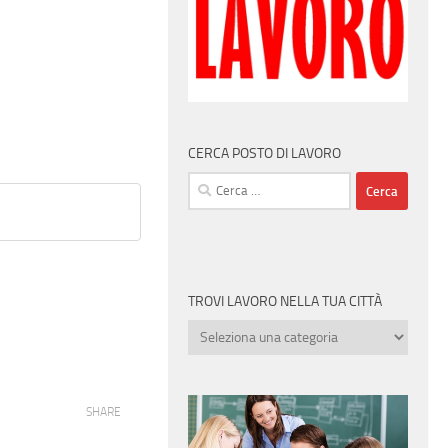
CERCA POSTO DI LAVORO
Ricerca
per:
TROVI LAVORO NELLA TUA CITTÀ
Trovi
lavoro
nella
tua
SHARE
città