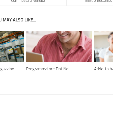
Commessa di vendita
Elettromeccanico
 MAY ALSO LIKE...
agazzino
Programmatore Dot Net
Addetto b