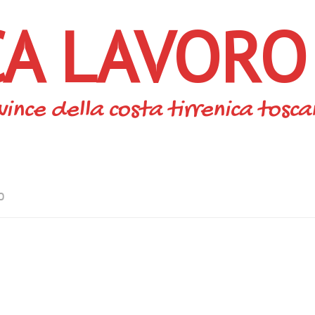
CA LAVORO
vince della costa tirrenica tosc
O