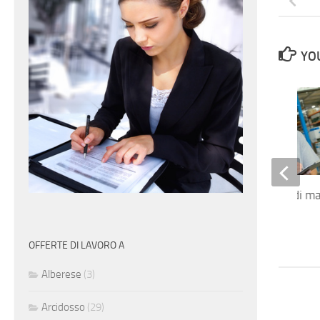
YOU
Vice responsabile di m
OFFERTE DI LAVORO A
Alberese
(3)
Arcidosso
(29)