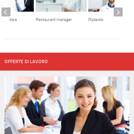
curriculare
Restaurant manager
Pizzaiolo
umane
OFFERTE DI LAVORO