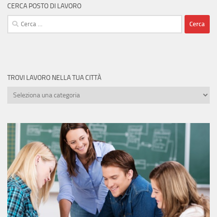
CERCA POSTO DI LAVORO
Ricerca
per:
TROVI LAVORO NELLA TUA CITTÀ
Trovi
lavoro
nella
tua
città