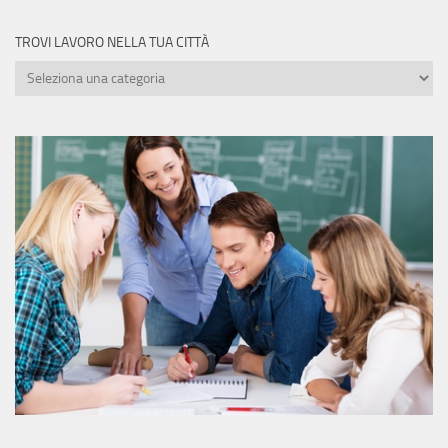
TROVI LAVORO NELLA TUA CITTÀ
Trovi
lavoro
nella
tua
città