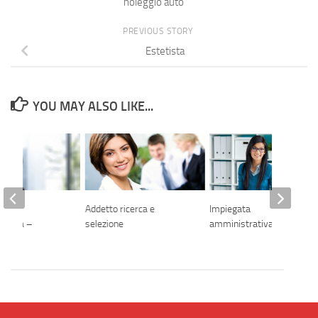
noleggio auto
PREVIOUS STORY
Estetista
YOU MAY ALSO LIKE...
a
Addetto ricerca e
Impiegata
rativa –
selezione
amministrativa