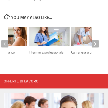
YOU MAY ALSO LIKE...
 di banco
Infermiera professionale
Cameriera ai piani
OFFERTE DI LAVORO