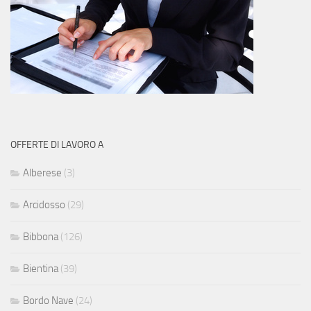
OFFERTE DI LAVORO A
Alberese
(3)
Arcidosso
(29)
Bibbona
(126)
Bientina
(39)
Bordo Nave
(24)