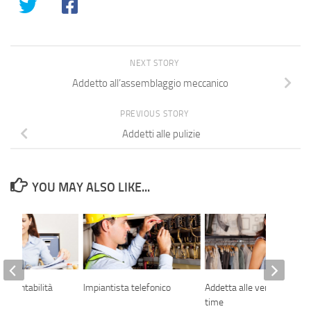
NEXT STORY
Addetto all’assemblaggio meccanico
PREVIOUS STORY
Addetti alle pulizie
YOU MAY ALSO LIKE...
la contabilità
Impiantista telefonico
Addetta alle vendite part-
time