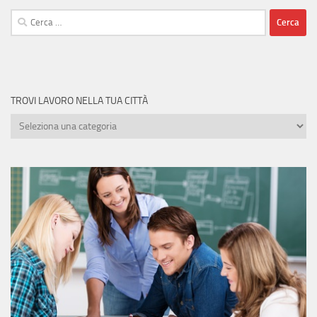
Ricerca
per:
TROVI LAVORO NELLA TUA CITTÀ
Trovi
lavoro
nella
tua
città