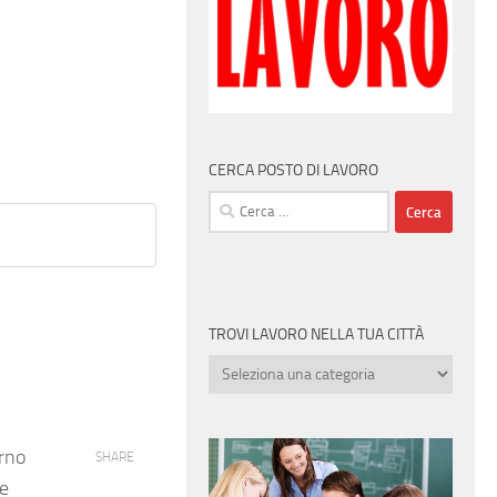
CERCA POSTO DI LAVORO
Ricerca
per:
TROVI LAVORO NELLA TUA CITTÀ
Trovi
lavoro
nella
tua
orno
SHARE
città
te