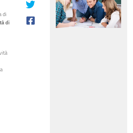
 di
tà di
vità
na