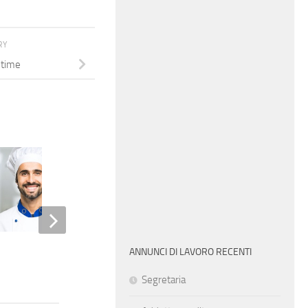
RY
-time
Addetto alle pulizie
ANNUNCI DI LAVORO RECENTI
Segretaria