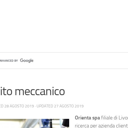
ito meccanico
ED
28 AGOSTO 2019
· UPDATED
27 AGOSTO 2019
Orienta spa
filiale di Liv
ricerca per azienda clien