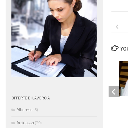
YOU
OFFERTE DI LAVORO A
Receptionist
Alberese
(3)
Arcidosso
(29)