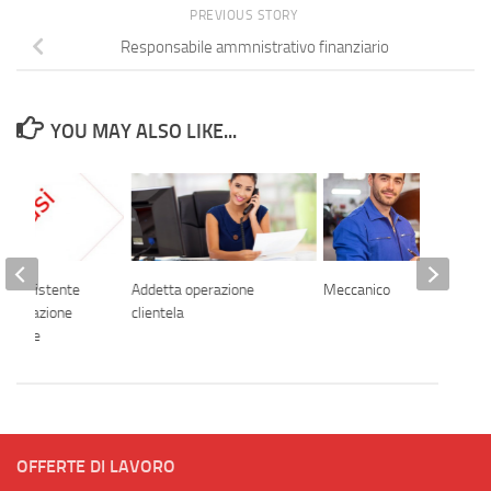
PREVIOUS STORY
Responsabile ammnistrativo finanziario
YOU MAY ALSO LIKE...
te assistente
Addetta operazione
Meccanico
grammazione
clientela
duzione
OFFERTE DI LAVORO