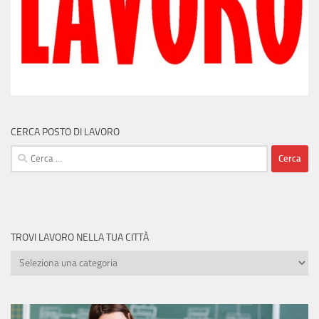
CERCA POSTO DI LAVORO
Ricerca
per:
TROVI LAVORO NELLA TUA CITTÀ
Trovi
lavoro
nella
tua