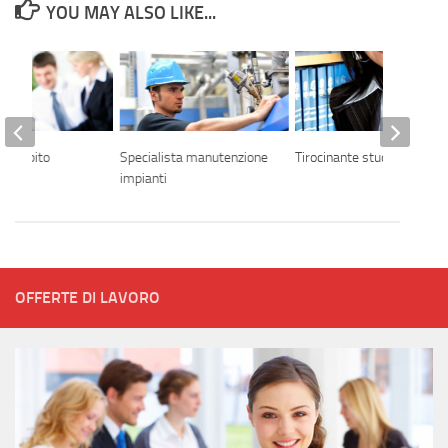
YOU MAY ALSO LIKE...
in ambito
Specialista manutenzione
Tirocinante studio legale
umane
impianti
OFFERTE DI LAVORO