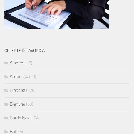
OFFERTE DI LAVORO A
Alberese
(3)
Arcidosso
(29)
Bibbona
(126)
Bientina
(39)
Bordo Nave
(24)
Buti
(5)