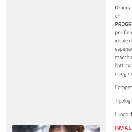
Orienta
un
PROGR
per Cen
ideale 
esperie
macchin
l’ottima
disegno
Compete
Tipolo
Luogo d
INVIA 