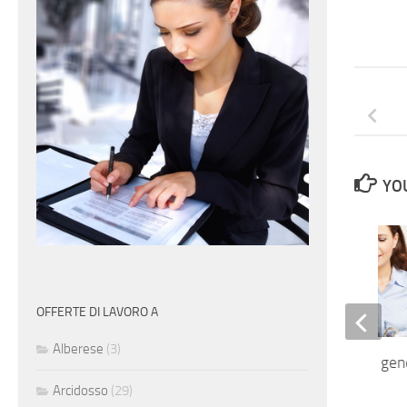
YOU
OFFERTE DI LAVORO A
Alberese
(3)
Addetta contabilità gen
analitica
Arcidosso
(29)