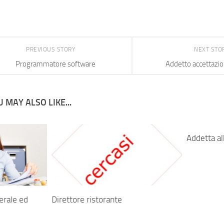
PREVIOUS STORY
NEXT STO
Programmatore software
Addetto accettazion
 MAY ALSO LIKE...
Addetta a
erale ed
Direttore ristorante