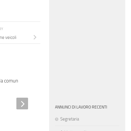
RY
e veicoli
lla comunicazione
ANNUNCI DI LAVORO RECENTI
Manutentore meccanico
Segretaria
macchine rotanti