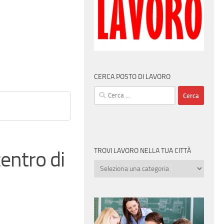
CERCA POSTO DI LAVORO
Ricerca
per:
TROVI LAVORO NELLA TUA CITTÀ
entro di
Trovi
lavoro
nella
tua
città