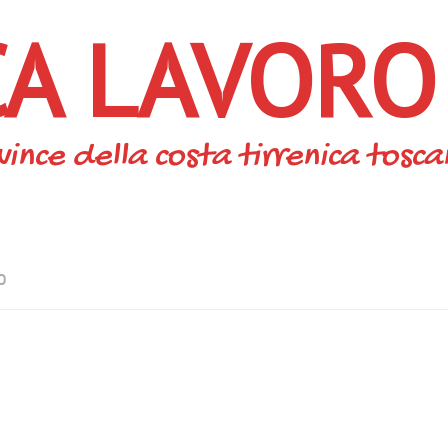
CA LAVORO
vince della costa tirrenica tosc
O