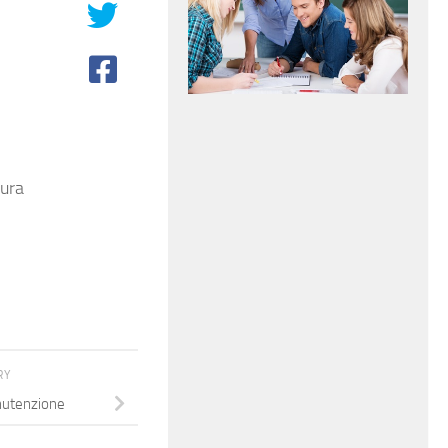
gura
RY
nutenzione