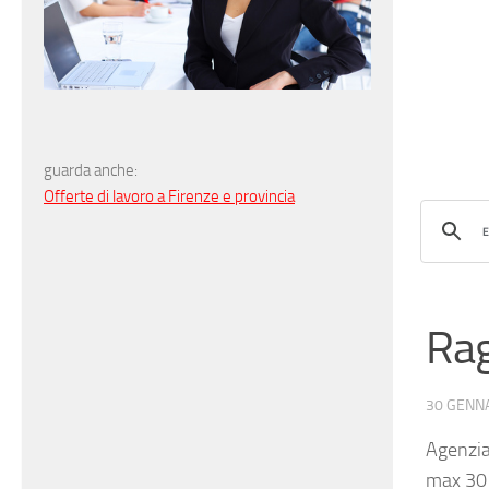
guarda anche:
Offerte di lavoro a Firenze e provincia
Ra
30 GENN
Agenzia
max 30 