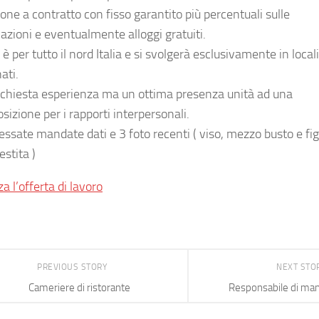
one a contratto con fisso garantito più percentuali sulle
zioni e eventualmente alloggi gratuiti.
o è per tutto il nord Italia e si svolgerà esclusivamente in locali
ati.
ichiesta esperienza ma un ottima presenza unità ad una
sizione per i rapporti interpersonali.
ressate mandate dati e 3 foto recenti ( viso, mezzo busto e fi
estita )
za l’offerta di lavoro
PREVIOUS STORY
NEXT STO
Cameriere di ristorante
Responsabile di ma