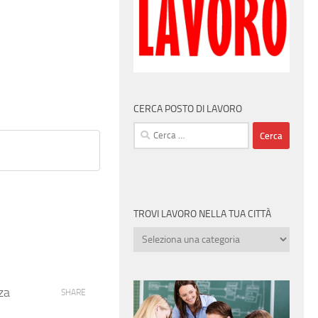
CERCA POSTO DI LAVORO
Ricerca
per:
TROVI LAVORO NELLA TUA CITTÀ
Trovi
lavoro
nella
tua
za
SHARE
città