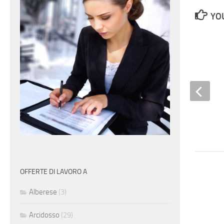
YOU
Scaffalisti esperti
OFFERTE DI LAVORO A
Alberese
(3)
Arcidosso
(29)