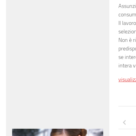
Assunzi
consuma
Il lavor
selezion
Non è r
predispo
se inte
intera v
visualiz