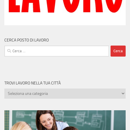
CERCA POSTO DI LAVORO
Ricerca
per:
TROVI LAVORO NELLA TUA CITTÀ
Trovi
lavoro
nella
tua
città