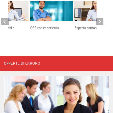
 contabile
OSS con esperienza
Esperta contabile
OFFERTE DI LAVORO