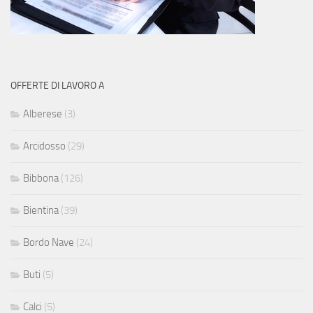
OFFERTE DI LAVORO A
Alberese
(3)
Arcidosso
(29)
Bibbona
(126)
Bientina
(39)
Bordo Nave
(24)
Buti
(5)
Calci
(5)