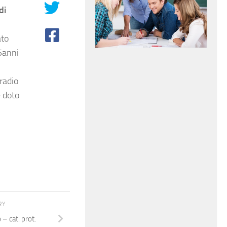
di
ato
5anni
radio
e doto
RY
– cat. prot.