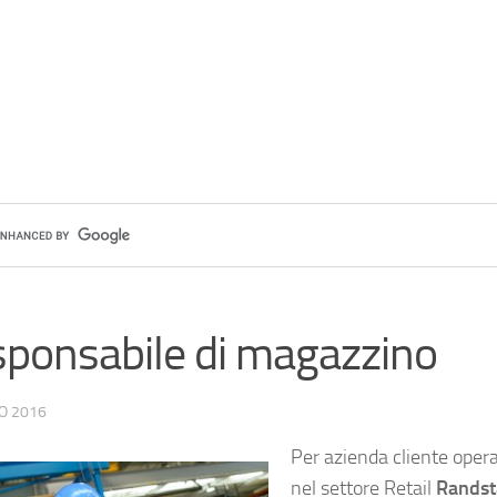
ponsabile di magazzino
O 2016
Per azienda cliente oper
nel settore Retail
Randst