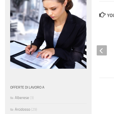
YOU
Manovale edile
OFFERTE DI LAVORO A
Alberese
(3)
Arcidosso
(29)