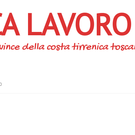
CA LAVORO
vince della costa tirrenica tosc
O