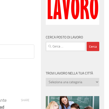
CERCA POSTO DI LAVORO
Ricerca
per:
TROVI LAVORO NELLA TUA CITTÀ
Trovi
lavoro
nella
tua
ante
SHARE
città
ad