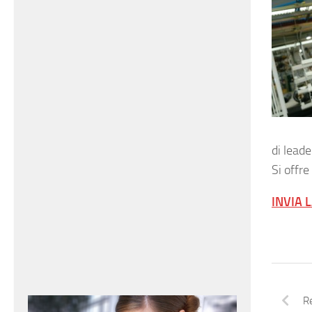
di leade
Si offre
INVIA 
Re