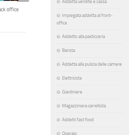
Addetta vendite e cassa
ck office e front office
Autista bilico e container
Impiegata addetta al front-
office
Addetto alla pasticceria
Barista
Addetta alla pulizia delle camere
Elettricista
Giardiniere
Magazziniera carrellista
Addetti fast food
Operaio