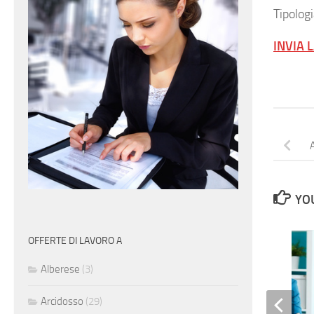
Tipolog
INVIA 
YOU
OFFERTE DI LAVORO A
Alberese
(3)
Arcidosso
(29)