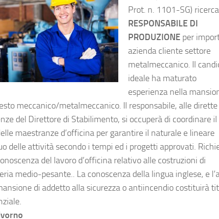
Prot. n. 1101-SG) ricerca
RESPONSABILE DI
PRODUZIONE
per impor
azienda cliente settore
metalmeccanico. Il candi
ideale ha maturato
esperienza nella mansion
esto meccanico/metalmeccanico. Il responsabile, alle dirette
ze del Direttore di Stabilimento, si occuperà di coordinare il
elle maestranze d’officina per garantire il naturale e lineare
o delle attività secondo i tempi ed i progetti approvati. Richi
noscenza del lavoro d’officina relativo alle costruzioni di
eria medio-pesante.. La conoscenza della lingua inglese, e l’
ansione di addetto alla sicurezza o antiincendio costituirà ti
nziale.
ivorno