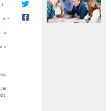
 1
tante
dato
e in
esta
aver
tolo