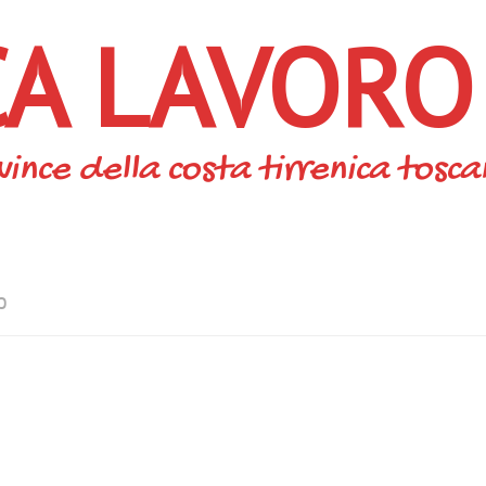
CA LAVORO
vince della costa tirrenica tosc
O