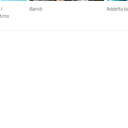
 /
Baristi
Addetta ba
ttimo