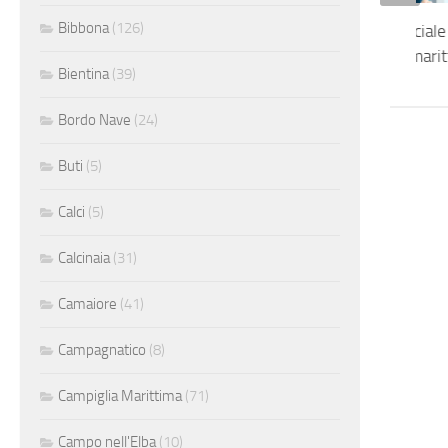
Bibbona
(126)
Impiegata commerciale
operativo settore mari
Bientina
(39)
Bordo Nave
(24)
Buti
(5)
Calci
(5)
Calcinaia
(31)
Camaiore
(41)
Campagnatico
(8)
Campiglia Marittima
(71)
Campo nell'Elba
(10)