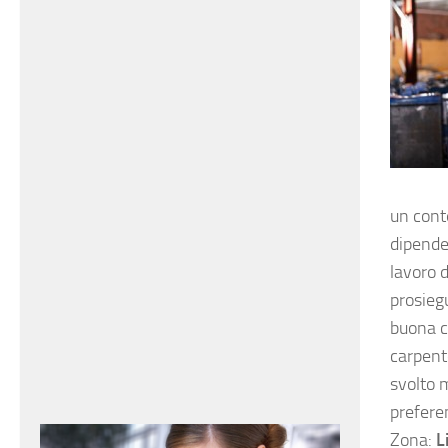
un cont
dipenden
lavoro d
prosiegu
buona co
carpent
svolto m
prefere
Zona:
L