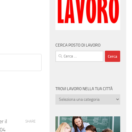
CERCA POSTO DI LAVORO
Ricerca
per:
TROVI LAVORO NELLA TUA CITTÀ
Trovi
lavoro
nella
tua
r il
SHARE
città
/04