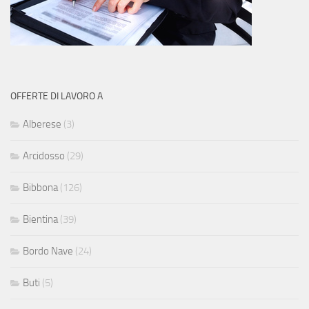
OFFERTE DI LAVORO A
Alberese
(3)
Arcidosso
(29)
Bibbona
(126)
Bientina
(39)
Bordo Nave
(24)
Buti
(5)