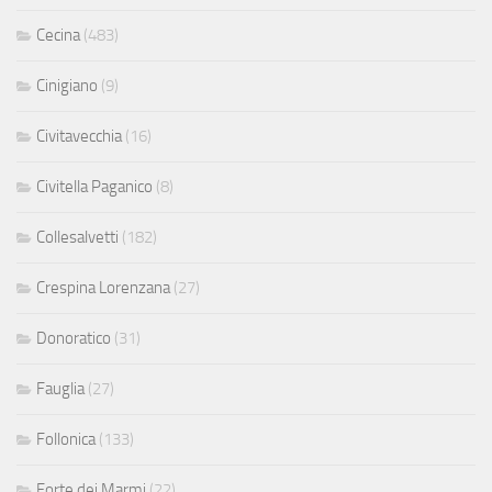
Cecina
(483)
Cinigiano
(9)
Civitavecchia
(16)
Civitella Paganico
(8)
Collesalvetti
(182)
Crespina Lorenzana
(27)
Donoratico
(31)
Fauglia
(27)
Follonica
(133)
Forte dei Marmi
(22)