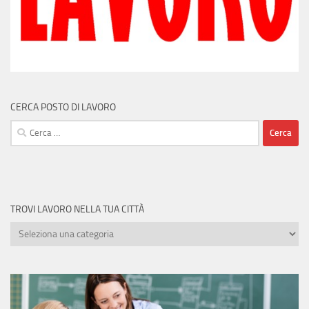
CERCA POSTO DI LAVORO
Ricerca
per:
TROVI LAVORO NELLA TUA CITTÀ
Trovi
lavoro
nella
tua
città