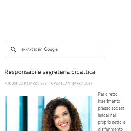
Responsabile segreteria didattica
PUBLISHED
9 MARZO 2021
· UPDATED
4 MARZO 2021
Per diretto
inserimento
presso società
leader nel
proprio settore
di riferimento