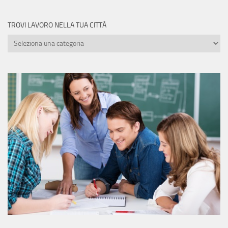
TROVI LAVORO NELLA TUA CITTÀ
Trovi
lavoro
nella
tua
città