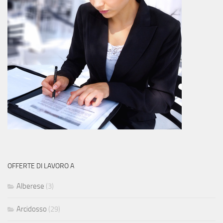
OFFERTE DI LAVORO A
Alberese
(3)
Arcidosso
(29)