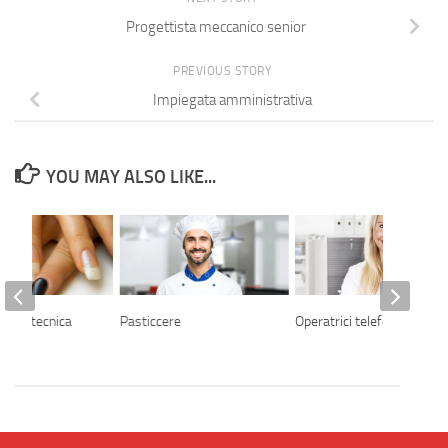
Progettista meccanico senior
PREVIOUS STORY
Impiegata amministrativa
YOU MAY ALSO LIKE...
 onicotecnica
Pasticcere
Operatrici telefoniche