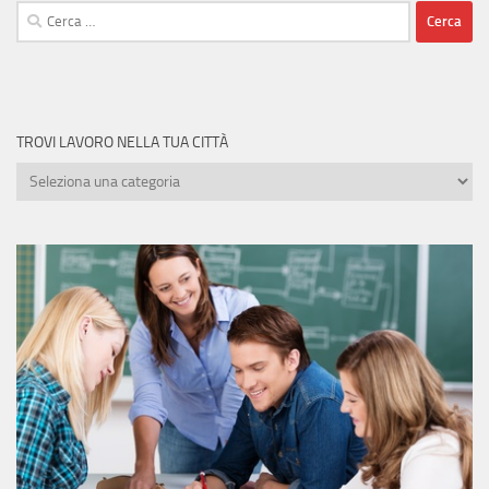
Ricerca
per:
TROVI LAVORO NELLA TUA CITTÀ
Trovi
lavoro
nella
tua
città