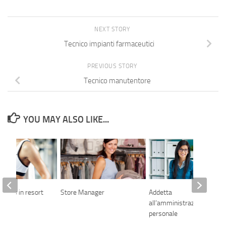
NEXT STORY
Tecnico impianti farmaceutici
PREVIOUS STORY
Tecnico manutentore
YOU MAY ALSO LIKE...
itness in resort
Store Manager
Addetta
all’amministrazione del
personale