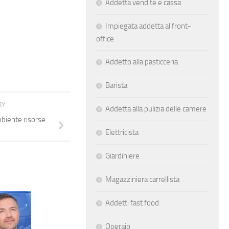
Addetta vendite e cassa
Impiegata addetta al front-
office
Addetto alla pasticceria
Barista
RY
Addetta alla pulizia delle camere
mbiente risorse
Elettricista
Giardiniere
Magazziniera carrellista
Addetti fast food
Manifacturing Engineering
Operaio