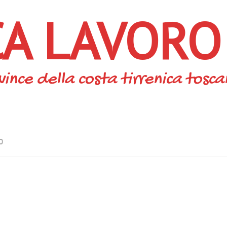
CA LAVORO
vince della costa tirrenica tosc
O