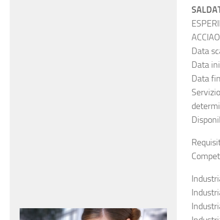
SALDAT
ESPERI
ACCIAO
Data sc
Data in
Data fi
Servizi
determ
Disponib
Requisit
Compet
Industr
Industr
Industri