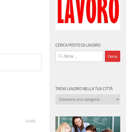
CERCA POSTO DI LAVORO
Ricerca
per:
TROVI LAVORO NELLA TUA CITTÀ
Trovi
lavoro
nella
tua
SHARE
città