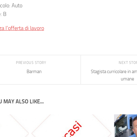
icolo: Auto
: B
za l’offerta di lavoro
PREVIOUS STORY
NEXT STO
Barman
Stagista curricolare in a
umane
 MAY ALSO LIKE...