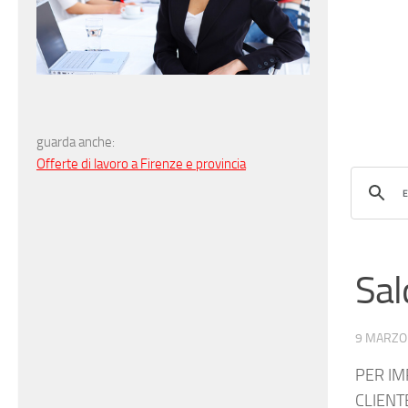
guarda anche:
Offerte di lavoro a Firenze e provincia
Sal
9 MARZO
PER I
CLIEN