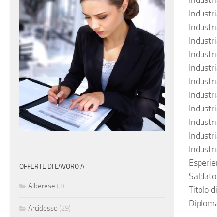
Industr
Industri
Industr
Industr
Industr
Industri
Industr
Industr
Industr
Industri
Industr
Industr
Esperie
OFFERTE DI LAVORO A
Saldato
Alberese
(3)
Titolo d
Diploma
Arcidosso
(29)