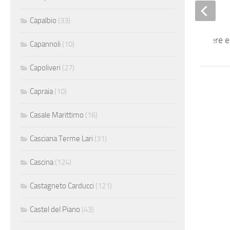
Capalbio
(33)
Saldatore carpentiere 
Capannoli
(10)
Capoliveri
(27)
Capraia
(10)
Casale Marittimo
(16)
Casciana Terme Lari
(31)
Cascina
(124)
Castagneto Carducci
(121)
Castel del Piano
(43)