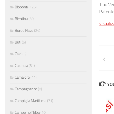
Tipo Ve
Bibbona
(126)
Patente
Bientina
(39)
visualiz
Bordo Nave
(24)
Buti
(5)
Calci
(5)
Calcinaia
(31)
Camaiore
(41)
YOU
Campagnatico
(8)
Campiglia Marittima
(71)
Campo nell'Elba
(10)