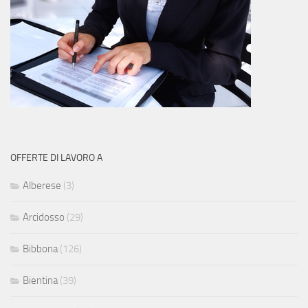
OFFERTE DI LAVORO A
Alberese
(3)
Arcidosso
(29)
Bibbona
(126)
Bientina
(39)