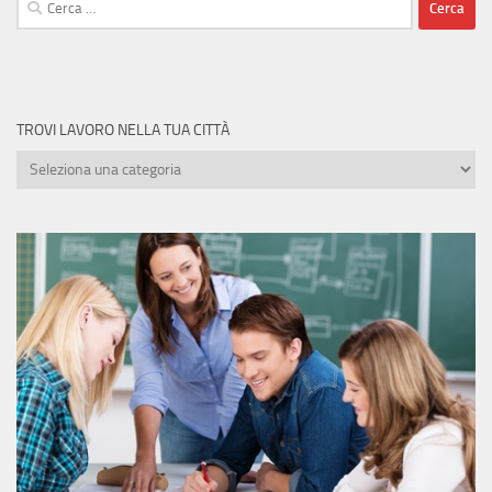
per:
TROVI LAVORO NELLA TUA CITTÀ
Trovi
lavoro
nella
tua
città