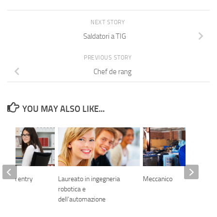
NEXT STORY
Saldatori a TIG
PREVIOUS STORY
Chef de rang
YOU MAY ALSO LIKE...
e data entry
Laureato in ingegneria
Meccanico
robotica e
dell’automazione