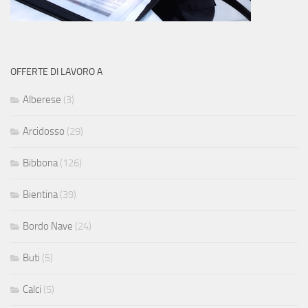
OFFERTE DI LAVORO A
Alberese
(3)
Arcidosso
(29)
Bibbona
(126)
Bientina
(39)
Bordo Nave
(24)
Buti
(5)
Calci
(5)