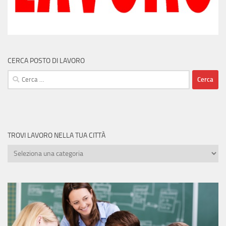
CERCA POSTO DI LAVORO
Ricerca
per:
TROVI LAVORO NELLA TUA CITTÀ
Trovi
lavoro
nella
tua
città