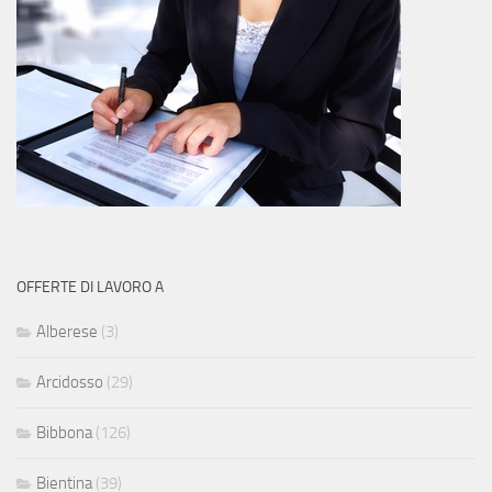
OFFERTE DI LAVORO A
Alberese
(3)
Arcidosso
(29)
Bibbona
(126)
Bientina
(39)