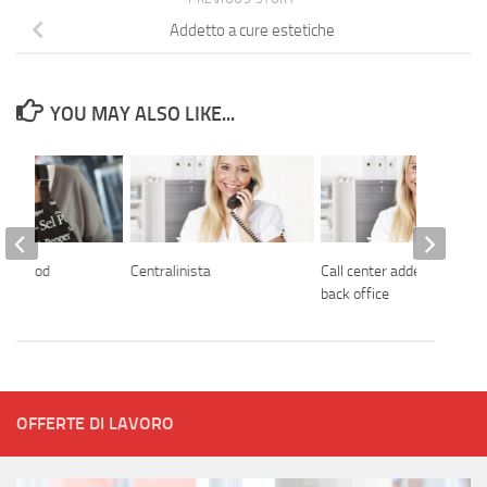
Addetto a cure estetiche
YOU MAY ALSO LIKE...
ast food
Centralinista
Call center addetta al
back office
OFFERTE DI LAVORO