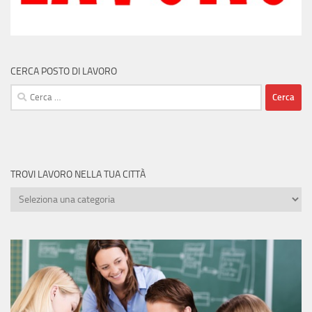
CERCA POSTO DI LAVORO
Ricerca
per:
TROVI LAVORO NELLA TUA CITTÀ
Trovi
lavoro
nella
tua
città