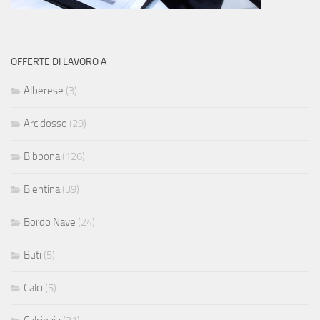
OFFERTE DI LAVORO A
Alberese
(3)
Arcidosso
(29)
Bibbona
(126)
Bientina
(39)
Bordo Nave
(24)
Buti
(5)
Calci
(5)