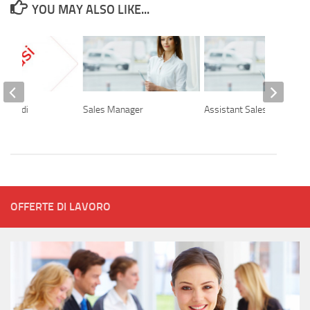
YOU MAY ALSO LIKE...
ciale di
Sales Manager
Assistant Sales Manager
OFFERTE DI LAVORO