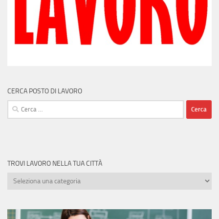
CERCA POSTO DI LAVORO
Ricerca
per:
TROVI LAVORO NELLA TUA CITTÀ
Trovi
lavoro
nella
tua