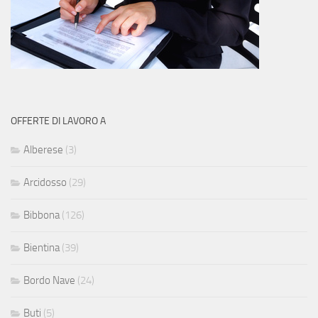
OFFERTE DI LAVORO A
Alberese
(3)
Arcidosso
(29)
Bibbona
(126)
Bientina
(39)
Bordo Nave
(24)
Buti
(5)