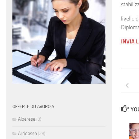
stabili
livello d
Diploma
INVIA 
OFFERTE DI LAVORO A
YOU
Alberese
(3)
Arcidosso
(29)