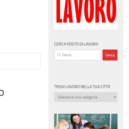
CERCA POSTO DI LAVORO
Ricerca
per:
TROVI LAVORO NELLA TUA CITTÀ
o
Trovi
lavoro
nella
tua
città