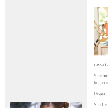
cassa ( 
Si rich
lingua i
Disponib
Si offre