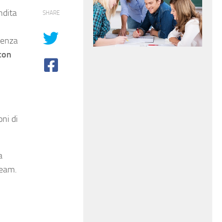
ndita
SHARE
genza
con
oni di
a
team.