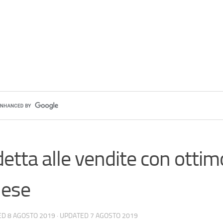
etta alle vendite con ottim
lese
ED
8 AGOSTO 2019
· UPDATED
7 AGOSTO 2019