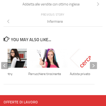
Addetta alle vendite con ottimo inglese
PREVIOUS STORY
Infermiere
YOU MAY ALSO LIKE...
ata entry
Parrucchiere tirocinante
Autista privato
OFFERTE DI LAVORO