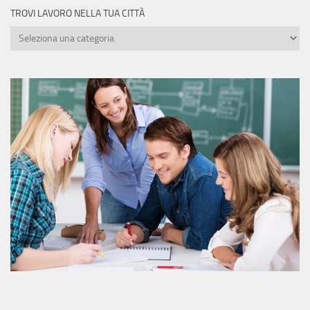
TROVI LAVORO NELLA TUA CITTÀ
Trovi
lavoro
nella
tua
città