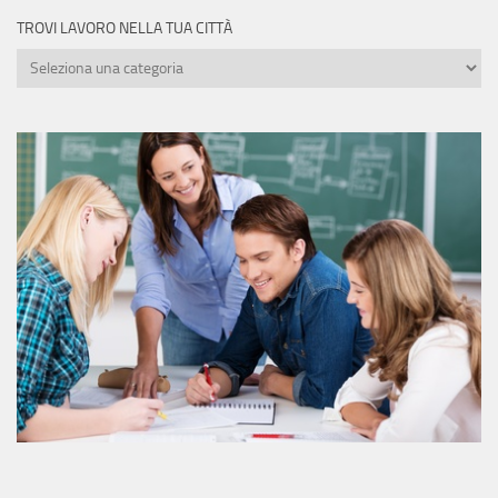
TROVI LAVORO NELLA TUA CITTÀ
Trovi
lavoro
nella
tua
città