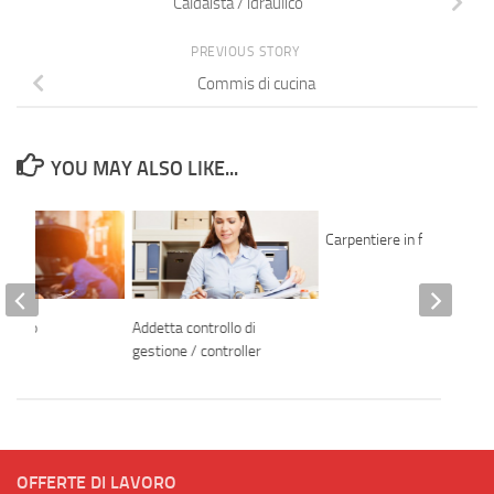
Caldaista / idraulico
PREVIOUS STORY
Commis di cucina
YOU MAY ALSO LIKE...
Carpentiere in ferro
o auto
Addetta controllo di
gestione / controller
OFFERTE DI LAVORO